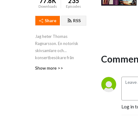
77.8K
235
Downloads
Episodes
Share
RSS
Jag heter Thomas
Ragnarsson. En notorisk
skivsamlare och
Comment
konsertbesökare från
Norrköping. Fokus ligger på
Show more >>
hårdrock och metal och i
denna podd vill jag och min
livskamrat Helena delge
likasinnade våra funderingar.
Kul att ni hittat hit,
Log in t
välkomna!