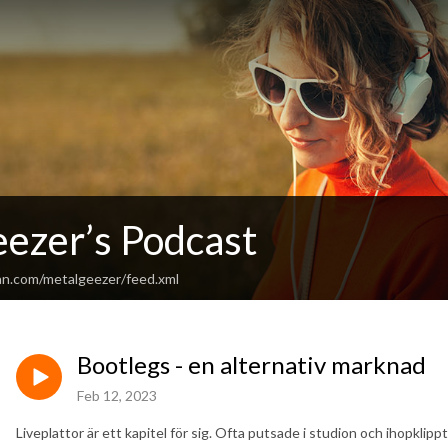
ezer’s Podcast
an.com/metalgeezer/feed.xml
Bootlegs - en alternativ marknad
Feb 12, 2023
Liveplattor är ett kapitel för sig. Ofta putsade i studion och ihopklipp