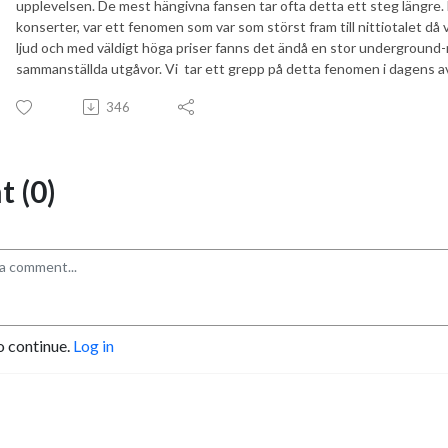
upplevelsen. De mest hängivna fansen tar ofta detta ett steg längre. 
konserter, var ett fenomen som var som störst fram till nittiotalet då v
ljud och med väldigt höga priser fanns det ändå en stor underground
sammanställda utgåvor. Vi tar ett grepp på detta fenomen i dagens av
346
 (0)
o continue.
Log in